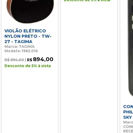
VIOLÃO ELÉTRICO
NYLON PRETO - TW-
27 - TAGIMA
Marca: TAGIMA
Modelo: 1962.016
894,00
R$ 994,00
|
R$
Desconto de 5% à vista
CON
PHI
SKY
Marc
CON
REC