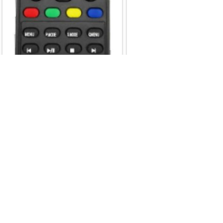
CONTROLE TV PHILCO Y
8009 L 7461
Marca: CONTROLE TV, AR
CONDICIONADO E RECEPTOR
Modelo: 2742.082 - CONTROLE
TV PHILCO Y 8009 L 7461
29,80
R$ 38,90
|
R$
Desconto de 5% à vista