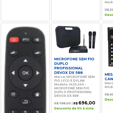
Mode
R$ 3
Desc
MICROFONE SEM FIO
DUPLO
PROFISSIONAL
DEVOX DX 588
MES
Marca: MICROFONE SEM
CAN
FIO LYCO E DYLAN
Marc
Modelo: 1420.240 -
Mode
MICROFONE SEM FIO
DUPLO PROFISSIONAL
R$ 6
DEVOX DX 588
Desc
696,00
R$ 798,00
|
R$
Desconto de 5% à vista