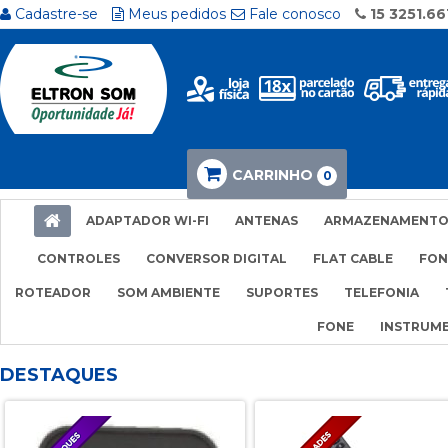
Cadastre-se
Meus pedidos
Fale conosco
15 3251.66
CARRINHO
0
ADAPTADOR WI-FI
ANTENAS
ARMAZENAMENT
CONTROLES
CONVERSOR DIGITAL
FLAT CABLE
FON
ROTEADOR
SOM AMBIENTE
SUPORTES
TELEFONIA
FONE
INSTRUM
DESTAQUES