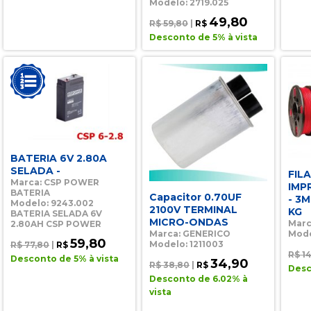
Modelo: 2719.025
49,80
R$ 59,80
|
R$
Desconto de 5% à vista
BATERIA 6V 2.80A
SELADA -
FIL
Marca: CSP POWER
IMP
BATERIA
Capacitor 0.70UF
- 3M
Modelo: 9243.002
2100V TERMINAL
KG
BATERIA SELADA 6V
MICRO-ONDAS
Marc
2.80AH CSP POWER
Mode
Marca: GENERICO
59,80
Modelo: 1211003
R$ 77,80
|
R$
R$ 1
Desconto de 5% à vista
34,90
R$ 38,80
|
R$
Desc
Desconto de 6.02% à
vista