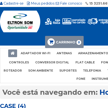
Cadastre-se
Meus pedidos
Fale conosco
15 3251.66
CARRINHO
0
ADAPTADOR WI-FI
ANTENAS
ARMAZENAMENT
CONTROLES
CONVERSOR DIGITAL
FLAT CABLE
FON
ROTEADOR
SOM AMBIENTE
SUPORTES
TELEFONIA
FONE
INSTRUM
H
CASE (4)