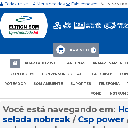
Cadastre-se
Meus pedidos
Fale conosco
15 3251.66
CARRINHO
0
ADAPTADOR WI-FI
ANTENAS
ARMAZENAMENT
CONTROLES
CONVERSOR DIGITAL
FLAT CABLE
FON
ROTEADOR
SOM AMBIENTE
SUPORTES
TELEFONIA
FONE
INSTRUM
H
selada nobreak
Csp power