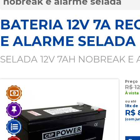
nobreak e alarme selada
BATERIA 12V 7A R
E ALARME SELADA
SELADA 12V 7AH NOBREAK E
Preço
R$ 1
À vista
ou até
18x de
R$ 
(com ju