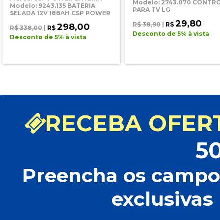
Modelo: 2743.070 CONTR
Modelo: 9243.135 BATERIA
PARA TV LG
SELADA 12V 188AH CSP POWER
29,80
R$ 38,90
|
R$
298,00
R$ 338,00
|
R$
Desconto de 5% à vista
Desconto de 5% à vista
RECEBA OFERT
5
Preencha os campos
exclusivas