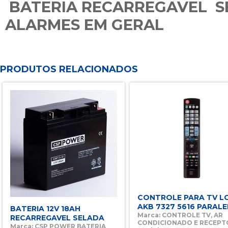
15x
BATERIA RECARREGAVEL S
16x
ALARMES EM GERAL
17x
18x
PRODUTOS RELACIONADOS
CONTROLE PARA TV L
AKB 7327 5616 PARAL
BATERIA 12V 18AH
Marca: CONTROLE TV, AR
RECARREGAVEL SELADA
CONDICIONADO E RECEPT
Marca: CSP POWER BATERIA