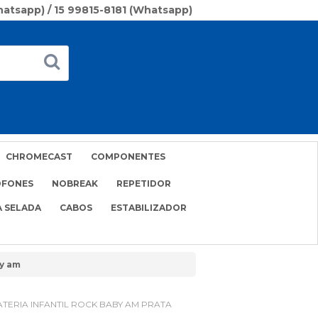
Whatsapp) / 15 99815-8181 (Whatsapp)
CHROMECAST
COMPONENTES
OFONES
NOBREAK
REPETIDOR
A SELADA
CABOS
ESTABILIZADOR
by am
BATERIA INFANTIL ROCK BABY AM PRATA