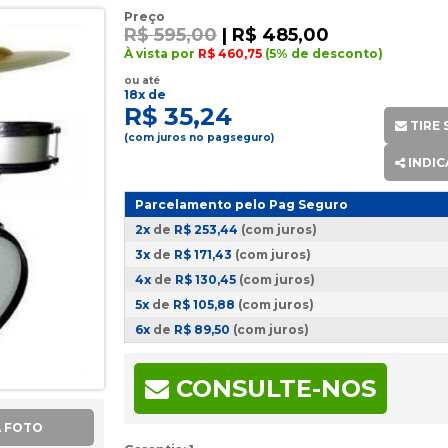
Preço
R$ 595,00
| R$
485,00
À vista por
R$ 460,75
(5% de desconto)
ou até
18x de
R$ 35,24
TIRE 
(com juros no pagseguro)
INDIC
Parcelamento pelo Pag Seguro
2x
de
R$ 253,44
(com juros)
3x
de
R$ 171,43
(com juros)
4x
de
R$ 130,45
(com juros)
5x
de
R$ 105,88
(com juros)
6x
de
R$ 89,50
(com juros)
7x
de
R$ 77,81
(com juros)
8x
de
R$ 69,06
(com juros)
CONSULTE-NOS
9x
de
R$ 62,26
(com juros)
A FOTO
10x
de
R$ 56,83
(com juros)