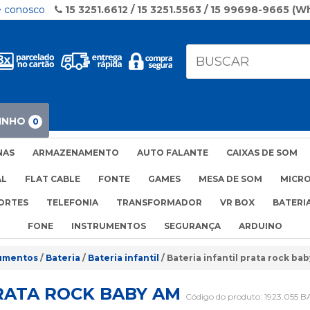
e conosco
15 3251.6612 / 15 3251.5563 / 15 99698-9665 (
INHO
0
NAS
ARMAZENAMENTO
AUTO FALANTE
CAIXAS DE SOM
AL
FLAT CABLE
FONTE
GAMES
MESA DE SOM
MICR
ORTES
TELEFONIA
TRANSFORMADOR
VR BOX
BATERI
FONE
INSTRUMENTOS
SEGURANÇA
ARDUINO
rumentos
Bateria
Bateria infantil
Bateria infantil prata rock ba
PRATA ROCK BABY AM
Código do produto:
1923.055 