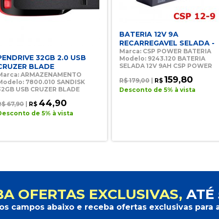
BATERIA 12V 9A
RECARREGAVEL SELADA -
Marca: CSP POWER BATERIA
PENDRIVE 32GB 2.0 USB
Modelo: 9243.120 BATERIA
CRUZER BLADE
SELADA 12V 9AH CSP POWER
Marca: ARMAZENAMENTO
159,80
R$ 179,00
|
R$
Modelo: 7800.010 SANDISK
32GB USB CRUZER BLADE
Desconto de 5% à vista
44,90
R$ 67,90
|
R$
Desconto de 5% à vista
A OFERTAS EXCLUSIVAS,
ATÉ 
os campos abaixo e receba ofertas exclusivas para a