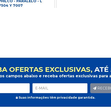
PHILCO - PARALELO - L
7504 Y 7007
Marca: CONTROLE TV, AR
CONDICIONADO E RECEPTOR
Modelo: 2742.011 - CONTROLE
PARA TV PHILCO - PARALELO - L
7504 Y 7007
29,80
R$ 38,90
|
R$
Desconto de 5% à vista
A OFERTAS EXCLUSIVAS,
ATÉ 
os campos abaixo e receba ofertas exclusivas para a
RECEB
Suas informações têm privacidade garantida.