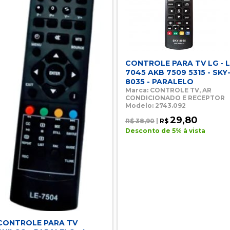
CONTROLE PARA TV LG - L
7045 AKB 7509 5315 - SKY
8035 - PARALELO
Marca: CONTROLE TV, AR
CONDICIONADO E RECEPTOR
Modelo: 2743.092
29,80
R$ 38,90
|
R$
Desconto de 5% à vista
CONTROLE PARA TV