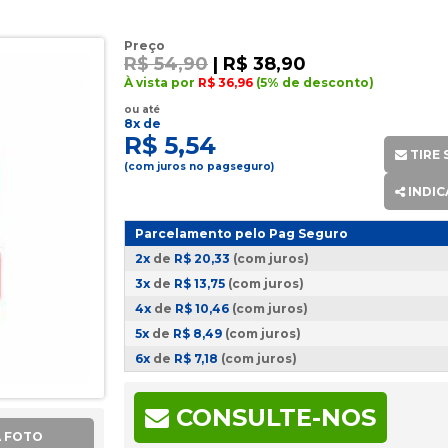
Preço
R$ 54,90
| R$
38,90
À vista por
R$ 36,96
(5% de desconto)
ou até
8x de
R$ 5,54
TIRE 
(com juros no pagseguro)
INDIC
Parcelamento pelo Pag Seguro
2x
de
R$ 20,33
(com juros)
3x
de
R$ 13,75
(com juros)
4x
de
R$ 10,46
(com juros)
5x
de
R$ 8,49
(com juros)
6x
de
R$ 7,18
(com juros)
7x
de
R$ 6,24
(com juros)
8x
de
R$ 5,54
(com juros)
CONSULTE-NOS
A FOTO