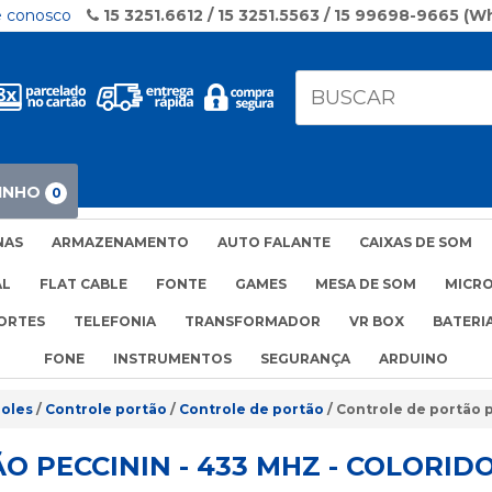
e conosco
15 3251.6612 / 15 3251.5563 / 15 99698-9665 (
INHO
0
NAS
ARMAZENAMENTO
AUTO FALANTE
CAIXAS DE SOM
AL
FLAT CABLE
FONTE
GAMES
MESA DE SOM
MICR
ORTES
TELEFONIA
TRANSFORMADOR
VR BOX
BATERI
FONE
INSTRUMENTOS
SEGURANÇA
ARDUINO
oles
Controle portão
Controle de portão
Controle de portão p
 PECCININ - 433 MHZ - COLORID