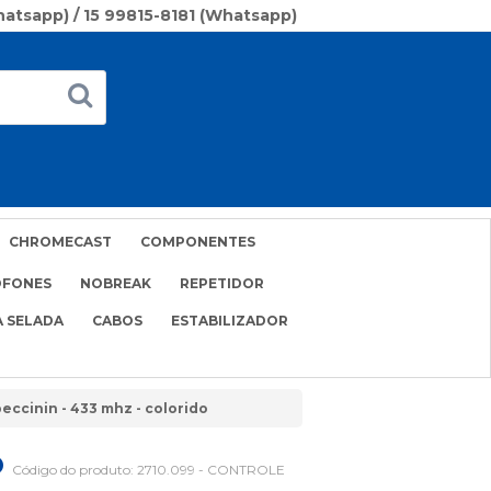
Whatsapp) / 15 99815-8181 (Whatsapp)
CHROMECAST
COMPONENTES
OFONES
NOBREAK
REPETIDOR
A SELADA
CABOS
ESTABILIZADOR
eccinin - 433 mhz - colorido
O
Código do produto:
2710.099 - CONTROLE