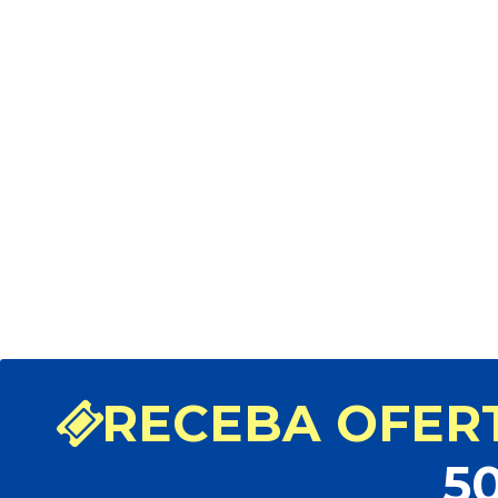
CONTROLE PARA TV
PHILCO SKY-7055 -
PARALELO
Marca: CONTROLE TV, AR
CONDICIONADO E RECEPT
Modelo: 2742.035 - CONT
TV PHILCO Y-7055
29,80
R$ 48,90
|
R$
Desconto de 5% à vista
RECEBA OFERT
5