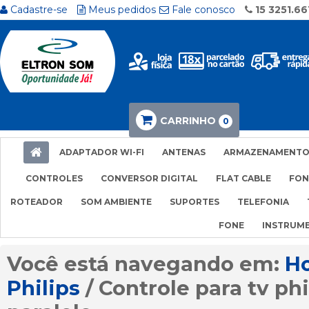
Cadastre-se
Meus pedidos
Fale conosco
15 3251.66
CARRINHO
0
ADAPTADOR WI-FI
ANTENAS
ARMAZENAMENT
CONTROLES
CONVERSOR DIGITAL
FLAT CABLE
FON
ROTEADOR
SOM AMBIENTE
SUPORTES
TELEFONIA
FONE
INSTRUM
H
Philips
Controle para tv phi