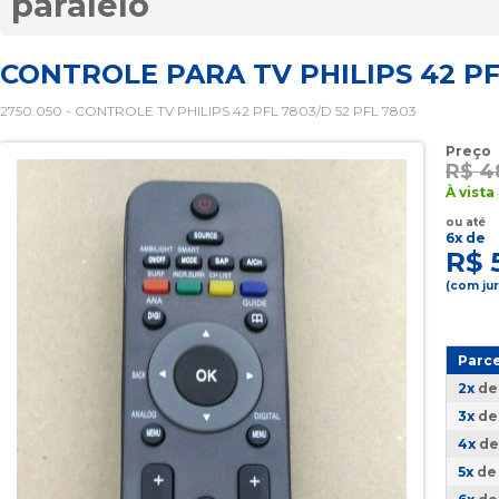
paralelo
CONTROLE PARA TV PHILIPS 42 PF
2750.050 - CONTROLE TV PHILIPS 42 PFL 7803/D 52 PFL 7803
Preço
R$ 4
À vista
ou até
6x de
R$ 
(com ju
Parc
2x
d
3x
d
4x
d
5x
d