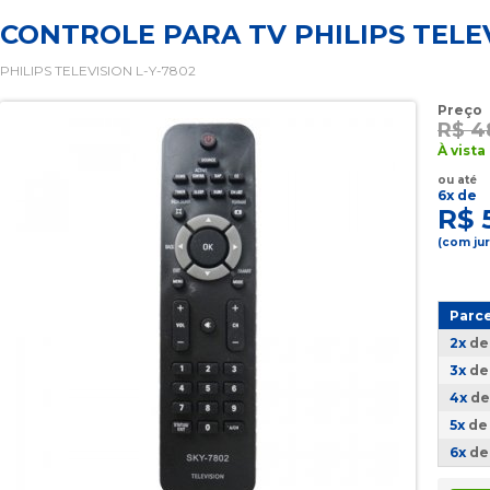
CONTROLE PARA TV PHILIPS TELE
PHILIPS TELEVISION L-Y-7802
Preço
R$ 4
À vista
ou até
6x de
R$ 
(com ju
Parc
2x
d
3x
d
4x
d
5x
d
6x
d