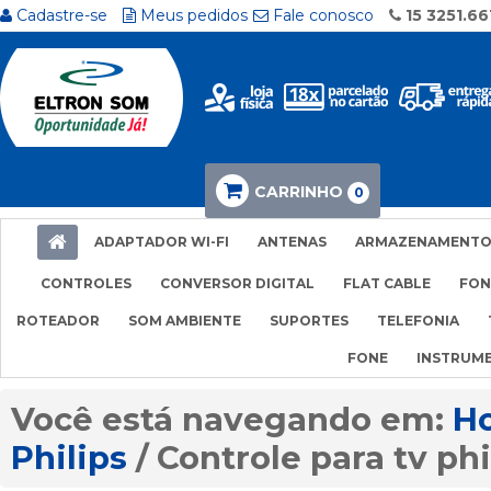
Cadastre-se
Meus pedidos
Fale conosco
15 3251.66
CARRINHO
0
ADAPTADOR WI-FI
ANTENAS
ARMAZENAMENT
CONTROLES
CONVERSOR DIGITAL
FLAT CABLE
FON
ROTEADOR
SOM AMBIENTE
SUPORTES
TELEFONIA
FONE
INSTRUM
H
Philips
Controle para tv phi