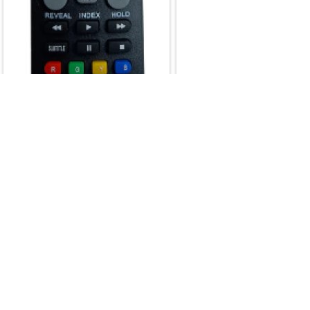
CONTROLE PARA TV
PHILCO - Y 9132 YOUTUBE -
PARALELO
Marca: CONTROLE TV, AR
CONDICIONADO E RECEPTOR
Modelo: 2742.056 - CONTROLE
PARA TV PHILCO - Y 9132
YOUTUBE - PARALELO