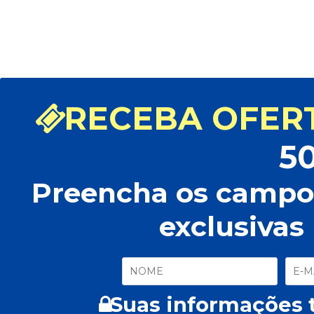
29,80
R$ 48,90
|
R$
Desconto de 5% à vista
RECEBA OFERT
5
Preencha os campos
exclusivas
Suas informações t