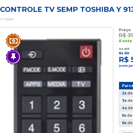
CONTROLE TV SEMP TOSHIBA Y 913
CT 8547
Preço
R$ 3
À vista
ou até
6x de
R$ 
(com ju
Parc
2x
d
3x
d
4x
d
5x
d
6x
d