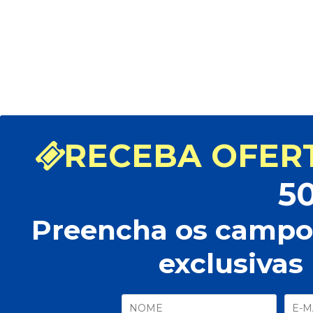
Modelo: 2747.038 - CONT
TV SEMP TOSHIBA CT 8054
9095
29,80
R$ 39,80
|
R$
Desconto de 5% à vista
RECEBA OFERT
5
Preencha os campos
exclusivas