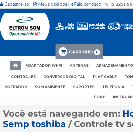
Cadastre-se
Meus pedidos
Fale conosco
15 3251.66
CARRINHO
0
ADAPTADOR WI-FI
ANTENAS
ARMAZENAMENT
CONTROLES
CONVERSOR DIGITAL
FLAT CABLE
FON
ROTEADOR
SOM AMBIENTE
SUPORTES
TELEFONIA
FONE
INSTRUM
H
Semp toshiba
Controle tv 