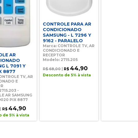
CONTROLE PARA AR
CONDICIONADO
SAMSUNG - L 7296 Y
9162 - PARALELO
Marca: CONTROLE TV, AR
CONDICIONADO E
OLE AR
RECEPTOR
Modelo: 2715.205
CIONADO
G L 7091 Y
44,90
R$ 68,00
|
R$
X 8877
Desconto de 5% à vista
CONTROLE TV, AR
ONADO E
OR
715.203 -
LE AR SAMSUNG
 9020 PIX 8877
44,90
|
R$
 de 5% à vista