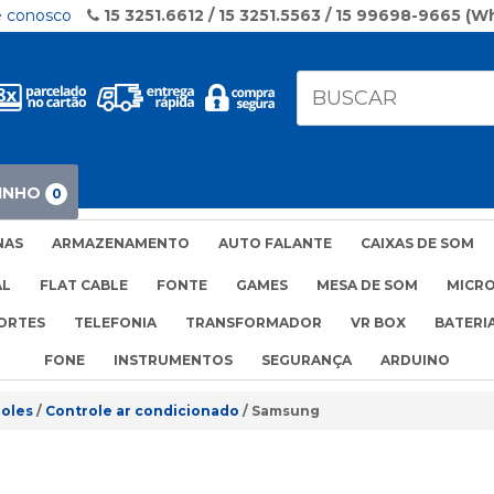
e conosco
15 3251.6612 / 15 3251.5563 / 15 99698-9665 (
INHO
0
NAS
ARMAZENAMENTO
AUTO FALANTE
CAIXAS DE SOM
AL
FLAT CABLE
FONTE
GAMES
MESA DE SOM
MICR
ORTES
TELEFONIA
TRANSFORMADOR
VR BOX
BATERI
FONE
INSTRUMENTOS
SEGURANÇA
ARDUINO
oles
Controle ar condicionado
Samsung