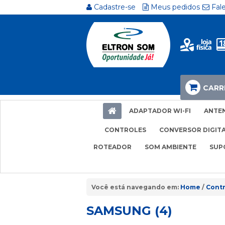
Cadastre-se
Meus pedidos
Fal
CARR
ADAPTADOR WI-FI
ANTE
CONTROLES
CONVERSOR DIGIT
ROTEADOR
SOM AMBIENTE
SUP
Home
Contr
SAMSUNG (4)