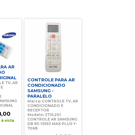
RA AR
DO
RIGINAL
CONTROLE PARA AR
E TV, AR
CONDICIONADO
 E
SAMSUNG -
PARALELO
2
SAMSUNG
Marca: CONTROLE TV, AR
RIGINAL
CONDICIONADO E
RECEPTOR
8,00
Modelo: 2715.201
CONTROLE AR SAMSUNG
à vista
DB 93-13553 MAX PLUS Y-
7068