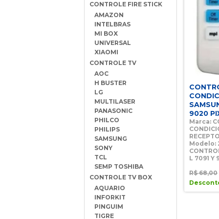
CONTROLE FIRE STICK
AMAZON
INTELBRAS
MI BOX
UNIVERSAL
XIAOMI
CONTROLE TV
AOC
H BUSTER
CONTR
LG
CONDI
MULTILASER
SAMSUN
PANASONIC
9020 PI
PHILCO
Marca: 
CONDICI
PHILIPS
RECEPT
SAMSUNG
Modelo: 2
SONY
CONTRO
TCL
L 7091 Y
SEMP TOSHIBA
R$ 68,00
CONTROLE TV BOX
Desconto
AQUARIO
INFORKIT
PINGUIM
TIGRE