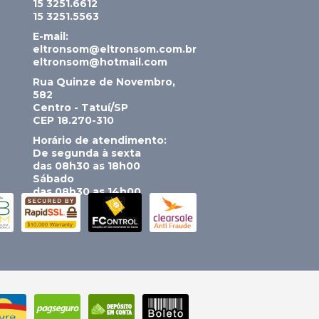
15 3251.6612
15 3251.5563
E-mail:
eltronsom@eltronsom.com.br
eltronsom@hotmail.com
Rua Quinze de Novembro,
582
Centro - Tatuí/SP
CEP 18.270-310
Horário de atendimento:
De segunda à sexta
das 08h30 as 18h00
Sábado
das 08h30 as 14h00