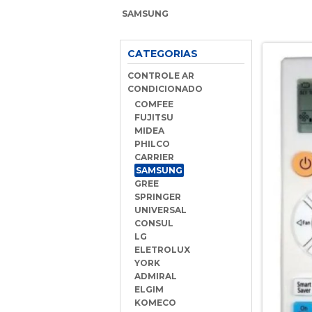
SAMSUNG
CATEGORIAS
CONTROLE AR
CONDICIONADO
COMFEE
FUJITSU
MIDEA
PHILCO
CARRIER
SAMSUNG
GREE
SPRINGER
UNIVERSAL
CONSUL
LG
ELETROLUX
YORK
ADMIRAL
ELGIM
KOMECO