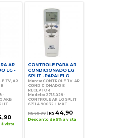
RA AR
CONTROLE PARA AR
O LG -
CONDICIONADO LG
SPLIT -PARALELO
E TV, AR
Marca: CONTROLE TV, AR
 E
CONDICIONADO E
RECEPTOR
8 -
Modelo: 2715.029 -
G AKB
CONTROLE AR LG SPLIT
PLIT
6711 A 90032 L MXT
44,90
R$ 68,00
|
R$
4,90
Desconto de 5% à vista
à vista