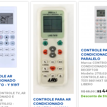
CONTROLE PA
CONDICIONAD
PARALELO
Marca: CONTROL
CONDICIONADO
RECEPTOR
Modelo: 2715.02
OLE AR
CONTROLE AR L
CIONADO
7331 5601 MXT S
LIBERO
O - Y 9197
4
R$ 68,00
|
R$
CONTROLE TV, AR
Desconto de 5% 
ONADO E
CONTROLE PARA AR
OR
CONDICIONADO
715.012 -