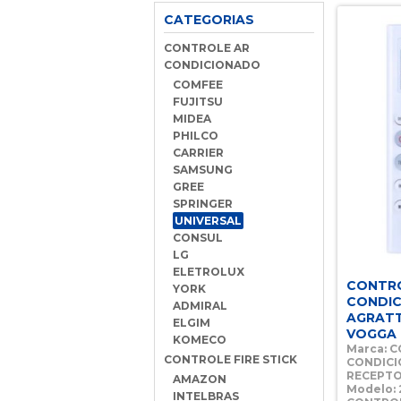
CATEGORIAS
CONTROLE AR
CONDICIONADO
COMFEE
FUJITSU
MIDEA
PHILCO
CARRIER
SAMSUNG
GREE
SPRINGER
UNIVERSAL
CONSUL
LG
ELETROLUX
CONTR
YORK
CONDI
ADMIRAL
AGRATT
ELGIM
VOGGA
KOMECO
Marca: 
CONTROLE FIRE STICK
CONDICI
RECEPT
AMAZON
Modelo: 2
INTELBRAS