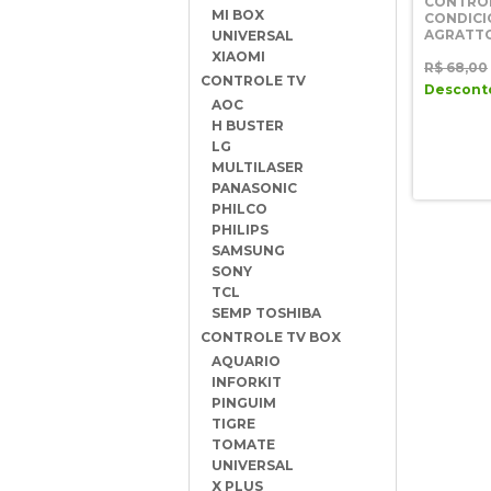
CONTRO
MI BOX
CONDIC
AGRATTO
UNIVERSAL
XIAOMI
R$ 68,00
CONTROLE TV
Desconto
AOC
H BUSTER
LG
MULTILASER
PANASONIC
PHILCO
PHILIPS
SAMSUNG
SONY
TCL
SEMP TOSHIBA
CONTROLE TV BOX
AQUARIO
INFORKIT
PINGUIM
TIGRE
TOMATE
UNIVERSAL
X PLUS