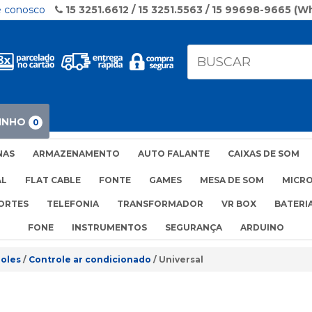
e conosco
15 3251.6612 / 15 3251.5563 / 15 99698-9665 (
INHO
0
NAS
ARMAZENAMENTO
AUTO FALANTE
CAIXAS DE SOM
AL
FLAT CABLE
FONTE
GAMES
MESA DE SOM
MICR
ORTES
TELEFONIA
TRANSFORMADOR
VR BOX
BATERI
FONE
INSTRUMENTOS
SEGURANÇA
ARDUINO
oles
Controle ar condicionado
Universal