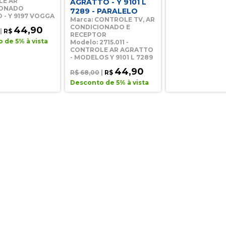
LE AR
AGRATTO - Y 9101 L
IONADO
7289 - PARALELO
 - Y 9197 VOGGA
Marca: CONTROLE TV, AR
CONDICIONADO E
44,90
|
R$
RECEPTOR
 de 5% à vista
Modelo: 2715.011 -
CONTROLE AR AGRATTO
- MODELOS Y 9101 L 7289
44,90
R$ 68,00
|
R$
Desconto de 5% à vista