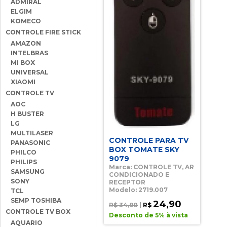
ADMIRAL
ELGIM
KOMECO
CONTROLE FIRE STICK
AMAZON
INTELBRAS
MI BOX
UNIVERSAL
XIAOMI
CONTROLE TV
AOC
H BUSTER
LG
MULTILASER
CONTROLE PARA TV
PANASONIC
BOX TOMATE SKY
PHILCO
9079
PHILIPS
Marca: CONTROLE TV, AR
SAMSUNG
CONDICIONADO E
SONY
RECEPTOR
Modelo: 2719.007
TCL
SEMP TOSHIBA
24,90
R$ 34,90
|
R$
CONTROLE TV BOX
Desconto de 5% à vista
AQUARIO