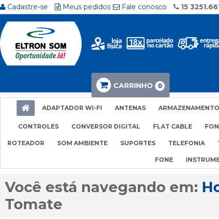
Cadastre-se
Meus pedidos
Fale conosco
15 3251.66
CARRINHO
0
ADAPTADOR WI-FI
ANTENAS
ARMAZENAMENT
CONTROLES
CONVERSOR DIGITAL
FLAT CABLE
FON
ROTEADOR
SOM AMBIENTE
SUPORTES
TELEFONIA
FONE
INSTRUM
H
Tomate