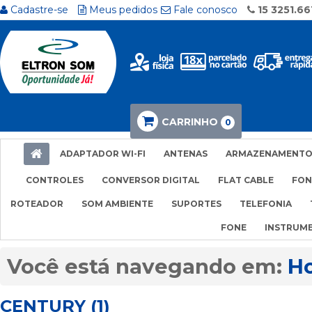
Cadastre-se
Meus pedidos
Fale conosco
15 3251.66
CARRINHO
0
ADAPTADOR WI-FI
ANTENAS
ARMAZENAMENT
CONTROLES
CONVERSOR DIGITAL
FLAT CABLE
FON
ROTEADOR
SOM AMBIENTE
SUPORTES
TELEFONIA
FONE
INSTRUM
H
CENTURY (1)