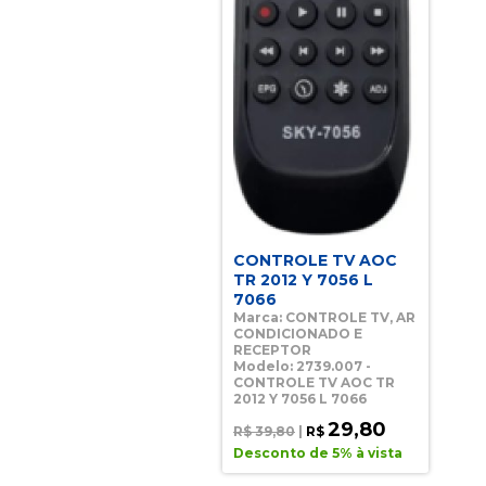
CONTROLE TV AOC
TR 2012 Y 7056 L
7066
Marca: CONTROLE TV, AR
CONDICIONADO E
RECEPTOR
Modelo: 2739.007 -
CONTROLE TV AOC TR
2012 Y 7056 L 7066
29,80
R$ 39,80
|
R$
Desconto de 5% à vista