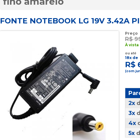
fino amarelo
FONTE NOTEBOOK LG 19V 3.42A P
Preço
R$ 9
À vista
ou até
18x de
R$ 
(com ju
Par
2x
3x
4x
5x