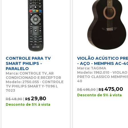
CONTROLE PARA TV
VIOLÃO ACÚSTICO PR
SMART PHILIPS -
- AÇO - MEMPHIS AC-4
PARALELO
Marca: TAGIMA
Modelo: 1962.010 - VIOLA
Marca: CONTROLE TV, AR
PRETO CLASSICO MEMPHIS
CONDICIONADO E RECEPTOR
40
Modelo: 2750.055 - CONTROLE
TV PHILIPS SMART Y-7096 L
475,00
R$ 495,00
|
R$
7023
Desconto de 5% à vista
29,80
R$ 48,90
|
R$
Desconto de 5% à vista