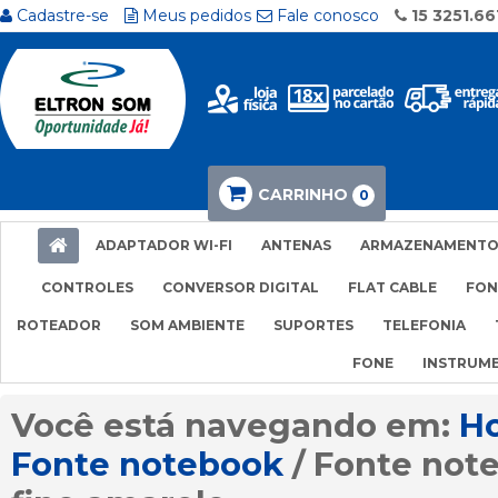
Cadastre-se
Meus pedidos
Fale conosco
15 3251.66
CARRINHO
0
ADAPTADOR WI-FI
ANTENAS
ARMAZENAMENT
CONTROLES
CONVERSOR DIGITAL
FLAT CABLE
FON
ROTEADOR
SOM AMBIENTE
SUPORTES
TELEFONIA
FONE
INSTRUM
H
Fonte notebook
Fonte note