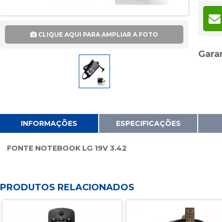
6x
7x
CLIQUE AQUI PARA AMPLIAR A FOTO
8x
9x
Garan
10x
11x
12x
13x
INFORMAÇÕES
ESPECIFICAÇÕES
14x
15x
FONTE NOTEBOOK LG 19V 3.42
16x
17x
PRODUTOS RELACIONADOS
18x