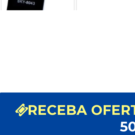
CONTROLE PARA TV SONY
L 039 Y 8043 RM YD 023 -
PARALELO
Marca: CONTROLE TV, AR
CONDICIONADO E RECEPTOR
Modelo: 2738.016
29,80
R$ 39,80
|
R$
Desconto de 5% à vista
RECEBA OFERT
5