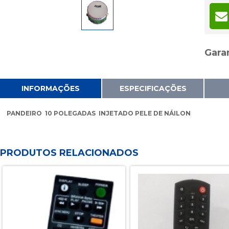
6x
7x
8x
9x
Garan
10x
11x
INFORMAÇÕES
ESPECIFICAÇÕES
12x
PANDEIRO 10 POLEGADAS INJETADO PELE DE NÁILON
13x
14x
15x
PRODUTOS RELACIONADOS
16x
17x