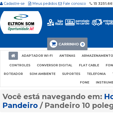
Cadastre-se
Meus pedidos
Fale conosco
15 3251.66
CARRINHO
0
ADAPTADOR WI-FI
ANTENAS
ARMAZENAMENT
CONTROLES
CONVERSOR DIGITAL
FLAT CABLE
FON
ROTEADOR
SOM AMBIENTE
SUPORTES
TELEFONIA
FONE
INSTRUM
H
Pandeiro
Pandeiro 10 poleg