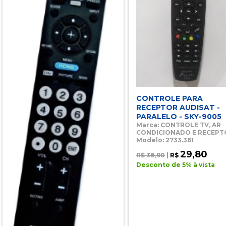
CONTROLE PARA
RECEPTOR AUDISAT -
PARALELO - SKY-9005
Marca: CONTROLE TV, AR
CONDICIONADO E RECEPT
Modelo: 2733.361
29,80
R$ 38,90
|
R$
Desconto de 5% à vista