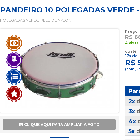
PANDEIRO 10 POLEGADAS VERDE -
POLEGADAS VERDE PELE DE NYLON
Preço
R$ 6
À vista
ou até
17x de
R$ 
(com ju
Par
2x
3x
4x
CLIQUE AQUI PARA AMPLIAR A FOTO
5x