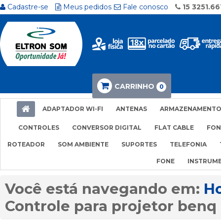
Cadastre-se
Meus pedidos
Fale conosco
15 3251.66
CARRINHO
0
ADAPTADOR WI-FI
ANTENAS
ARMAZENAMENT
CONTROLES
CONVERSOR DIGITAL
FLAT CABLE
FON
ROTEADOR
SOM AMBIENTE
SUPORTES
TELEFONIA
FONE
INSTRUM
H
Controle para projetor benq 