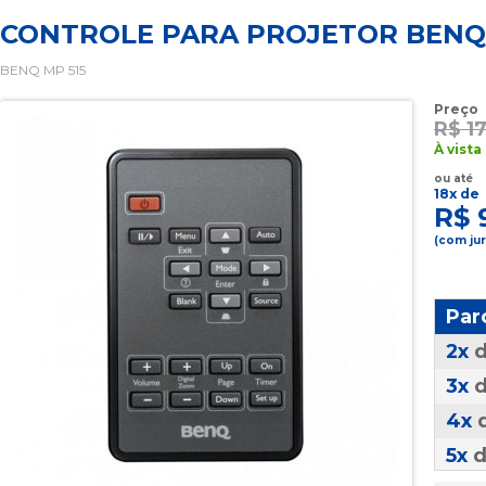
CONTROLE PARA PROJETOR BENQ 
BENQ MP 515
Preço
R$ 1
À vista
ou até
18x de
R$ 
(com ju
Par
2x
3x
4x
5x