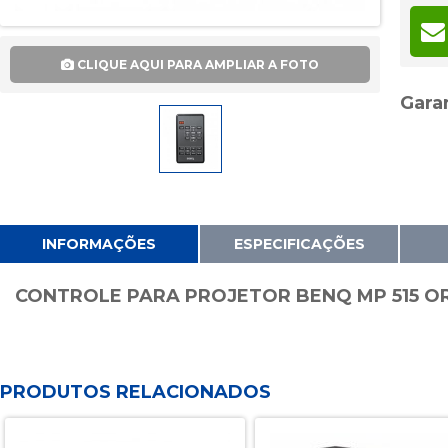
6x
7x
CLIQUE AQUI PARA AMPLIAR A FOTO
8x
9x
Garan
10x
11x
12x
13x
INFORMAÇÕES
ESPECIFICAÇÕES
14x
15x
CONTROLE PARA PROJETOR BENQ MP 515 OR
16x
17x
18x
PRODUTOS RELACIONADOS