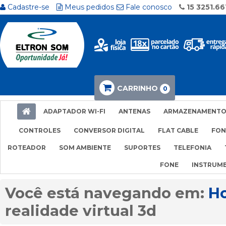
Cadastre-se
Meus pedidos
Fale conosco
15 3251.66
CARRINHO
0
ADAPTADOR WI-FI
ANTENAS
ARMAZENAMENT
CONTROLES
CONVERSOR DIGITAL
FLAT CABLE
FON
ROTEADOR
SOM AMBIENTE
SUPORTES
TELEFONIA
FONE
INSTRUM
H
realidade virtual 3d